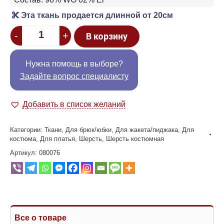
Эта ткань продается длинной от 20см
Quantity
-
+
В корзину
Нужна помощь в выборе?
Задайте вопрос специалисту
Добавить в список желаний
Категории:
Ткани
,
Для брюк/юбки
,
Для жакета/пиджака
,
Для
костюма
,
Для платья
,
Шерсть
,
Шерсть костюмная
Артикул:
080076
Все о товаре