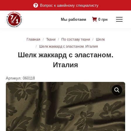
Вопрос к швейному специалисту
Мы работаем
0
грн
Вы здесь:
Главная
Ткани
По составу ткани
Шелк
Шелк жаккард с эластаном. Италия
Шелк жаккард с эластаном.
Италия
Артикул:
060118