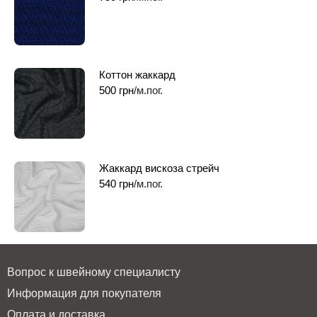
Коттон жаккард
500
грн
/м.пог.
Жаккард вискоза стрейч
540
грн
/м.пог.
Вопрос к швейному специалисту
Информация для покупателя
Оплата и доставка