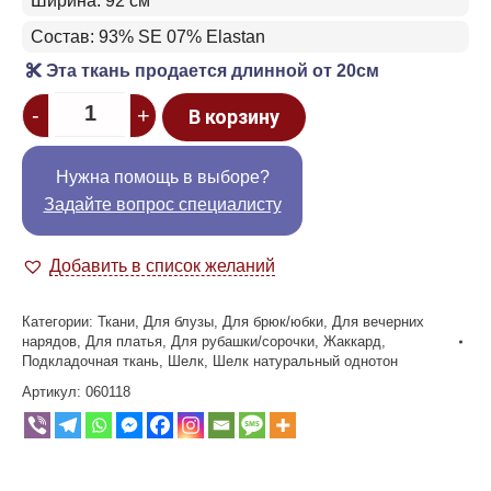
Ширина: 92 см
Состав: 93% SE 07% Elastan
Эта ткань продается длинной от 20см
Quantity
-
+
В корзину
Нужна помощь в выборе?
Задайте вопрос специалисту
Добавить в список желаний
Категории:
Ткани
,
Для блузы
,
Для брюк/юбки
,
Для вечерних
нарядов
,
Для платья
,
Для рубашки/сорочки
,
Жаккард
,
Подкладочная ткань
,
Шелк
,
Шелк натуральный однотон
Артикул:
060118