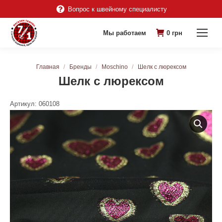
Вопрос к швейному специалисту
Мы работаем
0
грн
Вы здесь:
Главная
Бренды
Moschino
Шелк с люрексом
Шелк с люрексом
Артикул:
060108