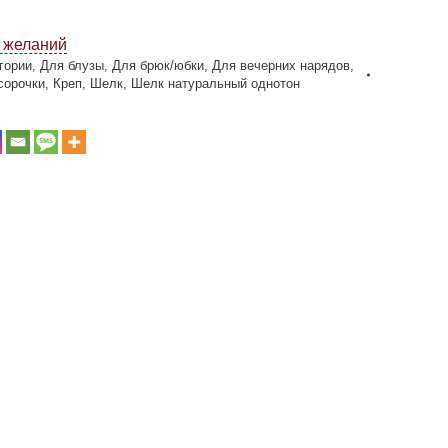
к желаний
гории
,
Для блузы
,
Для брюк/юбки
,
Для вечерних нарядов
,
сорочки
,
Креп
,
Шелк
,
Шелк натуральный однотон