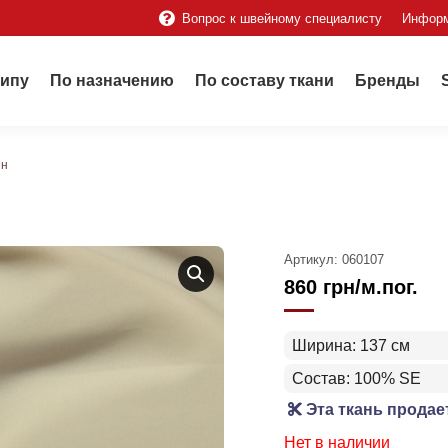
Вопрос к швейному специалисту
Инфор
типу
По назначению
По составу ткани
Бренды
ин
Артикул:
060107
860
грн
/м.пог.
Ширина: 137 см
Состав: 100% SE
Эта ткань продае
Нет в наличии