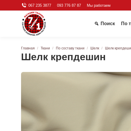
067 235 3877
093 776 87 87
Мы работаем
Поиск
По 
Вы здесь:
Главная
Ткани
По составу ткани
Шелк
Шелк крепдеш
Шелк крепдешин