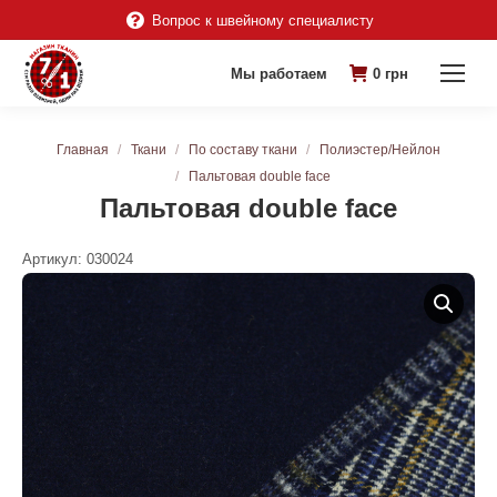
Вопрос к швейному специалисту
Мы работаем
0
грн
Вы здесь:
Главная
Ткани
По составу ткани
Полиэстер/Нейлон
Пальтовая double face
Пальтовая double face
Артикул:
030024