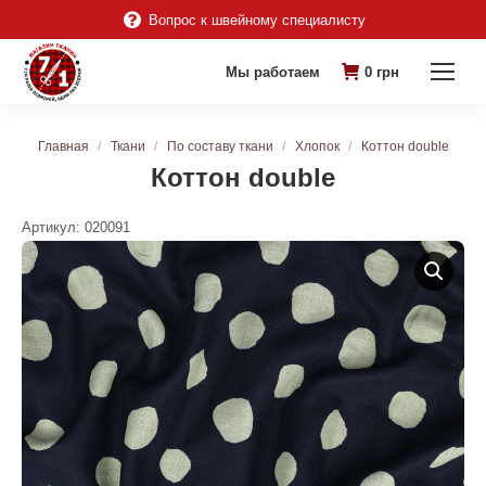
Вопрос к швейному специалисту
Мы работаем
0
грн
Вы здесь:
Главная
Ткани
По составу ткани
Хлопок
Коттон double
Коттон double
Артикул:
020091