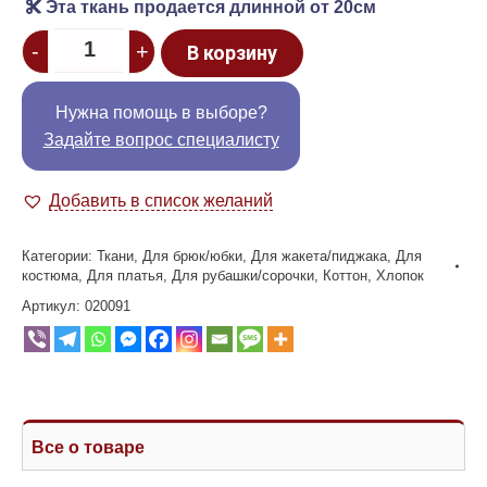
Эта ткань продается длинной от 20см
Quantity
-
+
В корзину
Нужна помощь в выборе?
Задайте вопрос специалисту
Добавить в список желаний
Категории:
Ткани
,
Для брюк/юбки
,
Для жакета/пиджака
,
Для
костюма
,
Для платья
,
Для рубашки/сорочки
,
Коттон
,
Хлопок
Артикул:
020091
Все о товаре