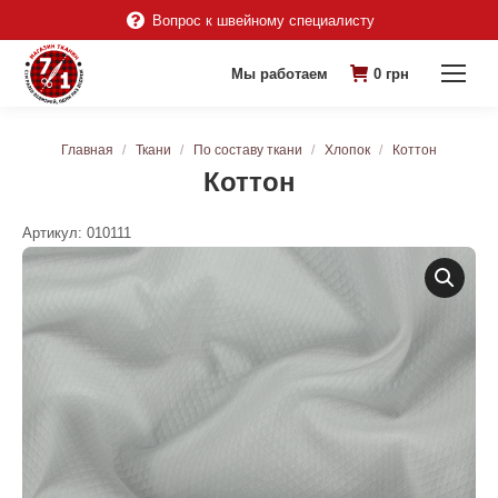
Вопрос к швейному специалисту
Мы работаем
0
грн
Вы здесь:
Главная
Ткани
По составу ткани
Хлопок
Коттон
Коттон
Артикул:
010111