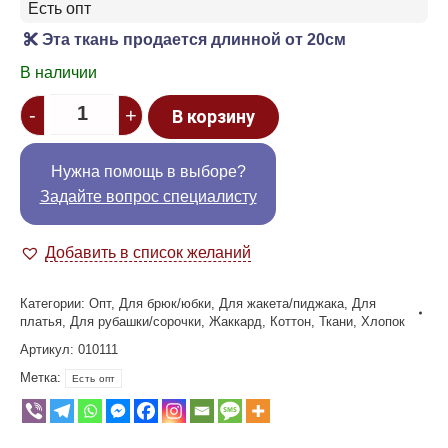
Есть опт
Эта ткань продается длинной от 20см
В наличии
Quantity
-
+
В корзину
Нужна помощь в выборе?
Задайте вопрос специалисту
Добавить в список желаний
Категории:
Опт
,
Для брюк/юбки
,
Для жакета/пиджака
,
Для
платья
,
Для рубашки/сорочки
,
Жаккард
,
Коттон
,
Ткани
,
Хлопок
Артикул:
010111
Метка:
Есть опт