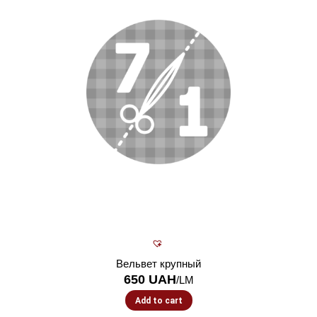
Вельвет крупный
650
UAH
/LM
Add to cart