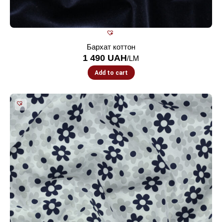
Бархат коттон
1 490
UAH
/LM
Add to cart