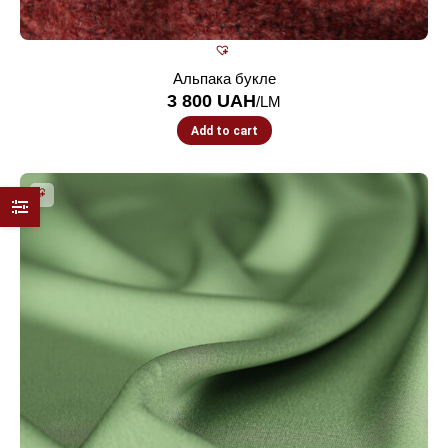
Альпака букле
3 800
UAH
/LM
Add to cart