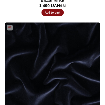
Бархат коттон
1 490
UAH
/LM
Add to cart