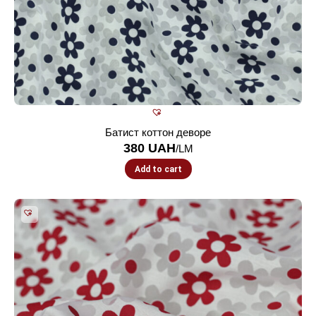
Батист коттон деворе
380
UAH
/LM
Add to cart