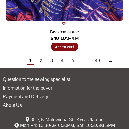
Вискоза атлас
540
UAH
/LM
Add to cart
1
2
3
4
5
…
43
→
Question to the sewing specialist
Information for the buyer
Payment and Delivery
About Us
86D, K.Malevycha St., Kyiv, Ukraine
Mon-Fri: 10:30AM-6:30PM, Sat: 10:30AM-5PM