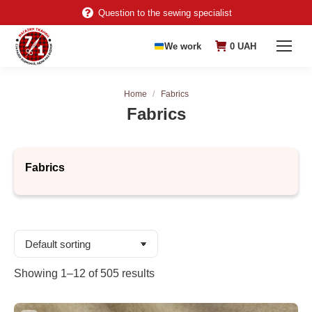
Question to the sewing specialist
We work
0
UAH
You are here:
Home
Fabrics
Fabrics
Fabrics
Showing 1–12 of 505 results