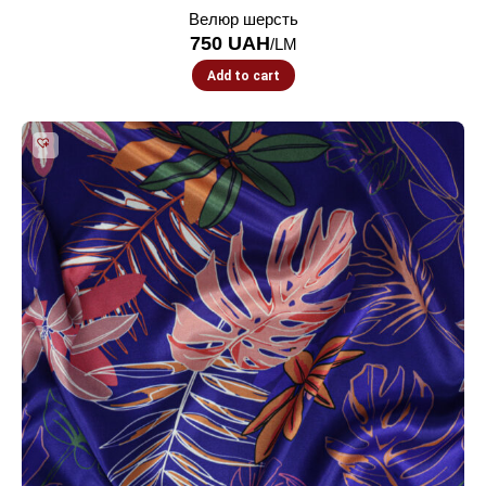
Велюр шерсть
750
UAH
/LM
Add to cart