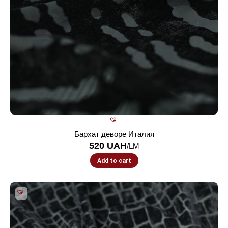
Бархат деворе Италия
520
UAH
/LM
Add to cart