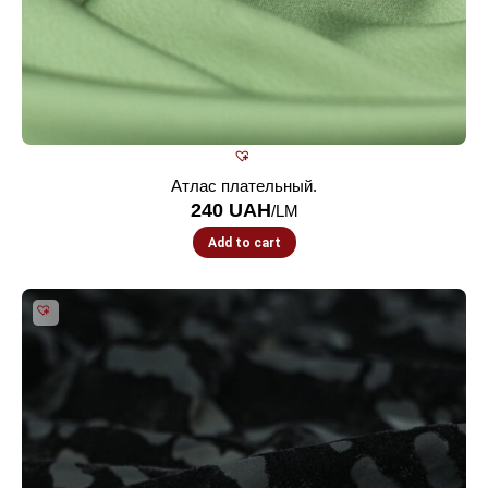
Атлас плательный.
240
UAH
/LM
Add to cart